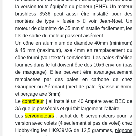
la version toute équipée du planeur (PNF). Un moteur
brushless 3536 peut aussi être installé pour des
montées de type « fusée »

voir Jean-Noël. Un
moteur de diamètre de 35 mm s’installe facilement, les
fils de sortie du moteur passent aisément.
Un cône en aluminium de diamètre 40mm (minimum)
à 45 mm (maximum), axe 4mm en remplacement du
cône fourni (voir texte*) conviendra. Les pales d’hélice
fournies dans le kit doivent être des 10x6 environ (pas
de marquage). Elles peuvent être avantageusement
remplacées par des pales en carbone de chez
Graupner ou Aéronaut (pied de pale épaisseur 6mm,
et perçage axe 3mm).
Le
contrôleur
, j’ai installé un 40 Ampère avec BEC de
3A que je possédais et qui fait largement l’affaire.
Les
servomoteurs
: achat de 6 servomoteurs pour la
version avec volets (4 seulement si pas de volet) chez
HobbyKing les HK939MG de 12,5 grammes,
pignons