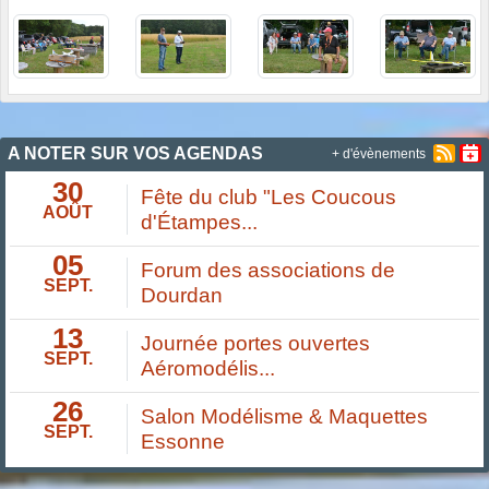
A NOTER SUR VOS AGENDAS
+ d'évènements
30
Fête du club "Les Coucous
AOÛT
d'Étampes...
05
Forum des associations de
SEPT.
Dourdan
13
Journée portes ouvertes
SEPT.
Aéromodélis...
26
Salon Modélisme & Maquettes
SEPT.
Essonne